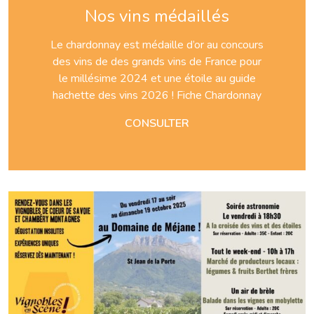
Nos vins médaillés
Le chardonnay est médaille d’or au concours
des vins de des grands vins de France pour
le millésime 2024 et une étoile au guide
hachette des vins 2026 ! Fiche Chardonnay
CONSULTER