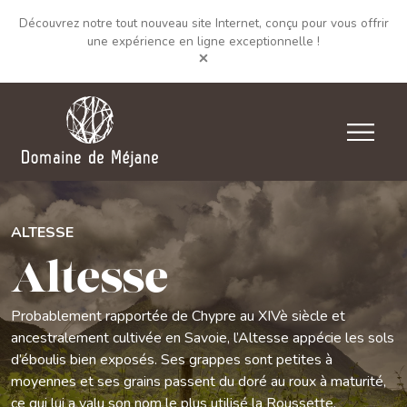
Découvrez notre tout nouveau site Internet, conçu pour vous offrir
une expérience en ligne exceptionnelle !
ALTESSE
Altesse
Probablement rapportée de Chypre au XIVè siècle et
ancestralement cultivée en Savoie, l’Altesse appécie les sols
d’éboulis bien exposés. Ses grappes sont petites à
moyennes et ses grains passent du doré au roux à maturité,
ce qui lui a valu son nom le plus utilisé la Roussette.