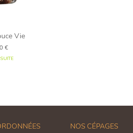
uce Vie
70
€
 SUITE
ORDONNÉES
NOS CÉPAGES